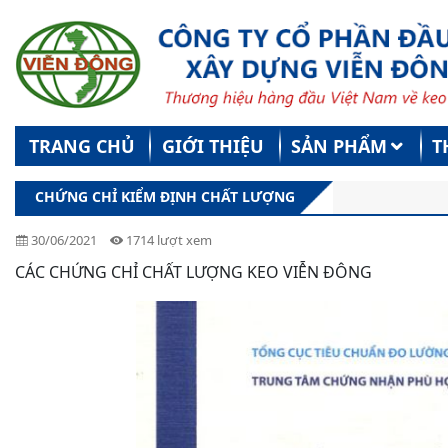
TRANG CHỦ
GIỚI THIỆU
SẢN PHẨM
T
CHỨNG CHỈ KIỂM ĐỊNH CHẤT LƯỢNG
30/06/2021
1714 lượt xem
CÁC CHỨNG CHỈ CHẤT LƯỢNG KEO VIỄN ĐÔNG